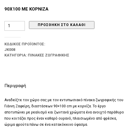
90Χ100 ΜΕ ΚΟΡΝΙΖΑ
Γιάννης
ΠΡΟΣΘΉΚΗ ΣΤΟ ΚΑΛΆΘΙ
Ζαφείρης
ποσότητα
ΚΩΔΙΚΌΣ ΠΡΟΪΌΝΤΟΣ:
JK008
ΚΑΤΗΓΟΡΊΑ:
ΠΊΝΑΚΕΣ ΖΩΓΡΑΦΙΚΉΣ
Περιγραφή
Αναδείξτε τον χώρο σας με τον εντυπωσιακό πίνακα ζωγραφικής του
Γιάννη Ζαφείρη, διαστάσεων 90×100 cm με κορνίζα. Το έργο
αποτυπώνει με ρεαλισμό και ζωντανά χρώματα ένα ανοιχτό παράθυρο
που κοιτάζει προς έναν καθαρό ουρανό, πλαισιωμένο από φρέσκα,
ώριμα φρούτα πάνω σε ένα κατακόκκινο ύφασμα.