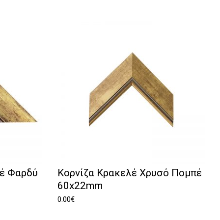
πέ Φαρδύ
Κορνίζα Κρακελέ Χρυσό Πομπέ
60x22mm
0.00
€