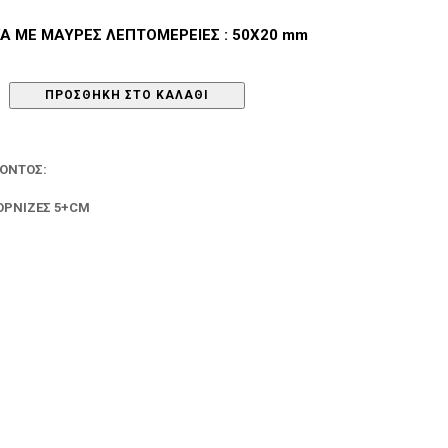
Α ΜΕ ΜΑΥΡΕΣ ΛΕΠΤΟΜΕΡΕΙΕΣ : 50Χ20 mm
ΠΡΟΣΘΉΚΗ ΣΤΟ ΚΑΛΆΘΙ
ΪΌΝΤΟΣ:
ς
ΟΡΝΊΖΕΣ 5+CM