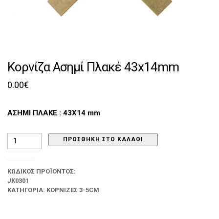
Κορνίζα Ασημί Πλακέ 43x14mm
0.00
€
ΑΣΗΜΙ ΠΛΑΚΕ : 43Χ14 mm
Κορνίζα
ΠΡΟΣΘΉΚΗ ΣΤΟ ΚΑΛΆΘΙ
Ασημί
Πλακέ
43x14mm
ΚΩΔΙΚΌΣ ΠΡΟΪΌΝΤΟΣ:
ποσότητα
JK0301
ΚΑΤΗΓΟΡΊΑ:
ΚΟΡΝΊΖΕΣ 3-5CM