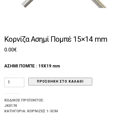
Κορνίζα Ασημί Πομπέ 15×14 mm
0.00
€
ΑΣΗΜΙ ΠΟΜΠΕ : 19Χ19 mm
Κορνίζα
ΠΡΟΣΘΉΚΗ ΣΤΟ ΚΑΛΆΘΙ
Ασημί
Πομπέ
15x14
ΚΩΔΙΚΌΣ ΠΡΟΪΌΝΤΟΣ:
mm
JK0174
ποσότητα
ΚΑΤΗΓΟΡΊΑ:
ΚΟΡΝΊΖΕΣ 1-3CM