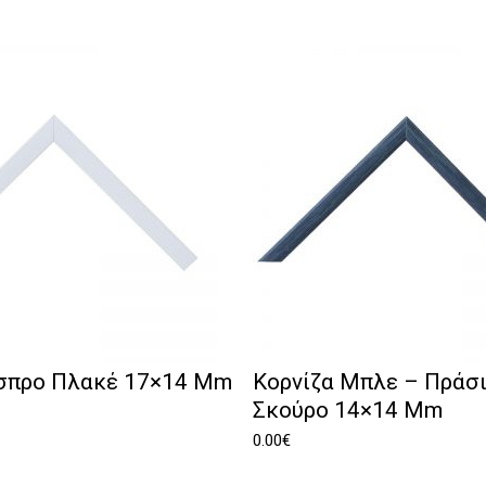
Άσπρο Πλακέ 17×14 Mm
Κορνίζα Μπλε – Πράσι
Σκούρο 14×14 Mm
0.00
€