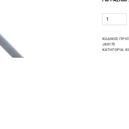
Κορνίζα
Γκρι
-
Ασημί
ΚΩΔΙΚΌΣ ΠΡΟ
17x19
JK0175
mm
ΚΑΤΗΓΟΡΊΑ:
Κ
ποσότητα