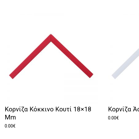
Κορνίζα Κόκκινο Κουτί 18×18
Κορνίζα 
Mm
0.00
€
0.00
€