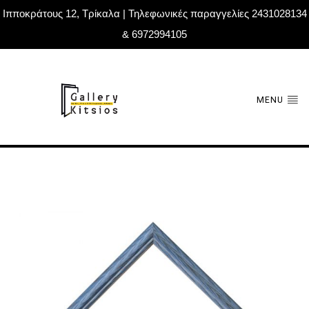
Ιπποκράτους 12, Τρίκαλα | Τηλεφωνικές παραγγελίες 2431028134
& 6972994105
MENU