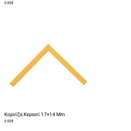
0.00
€
Κορνίζα Κερασί 17×14 Mm
0.00
€