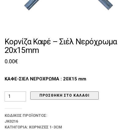
Κορνίζα Καφέ – Σιέλ Νερόχρωμα
20x15mm
0.00
€
ΚΑΦΕ-ΣΙΕΛ ΝΕΡΟΧΡΩΜΑ : 20Χ15 mm
Κορνίζα
ΠΡΟΣΘΉΚΗ ΣΤΟ ΚΑΛΆΘΙ
Καφέ
-
Σιέλ
ΚΩΔΙΚΌΣ ΠΡΟΪΌΝΤΟΣ:
Νερόχρωμα
JK0216
20x15mm
ποσότητα
ΚΑΤΗΓΟΡΊΑ:
ΚΟΡΝΊΖΕΣ 1-3CM