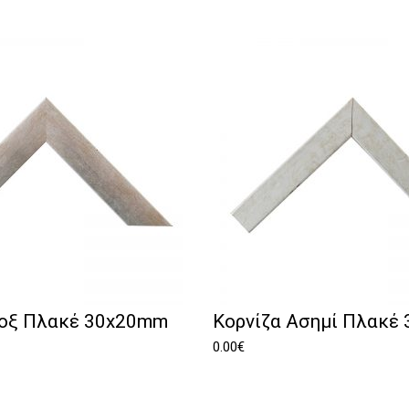
νοξ Πλακέ 30x20mm
Κορνίζα Ασημί Πλακέ
0.00
€