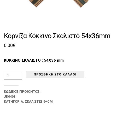
Κορνίζα Κόκκινο Σκαλιστό 54x36mm
0.00
€
ΚΟΚΚΙΝΟ ΣΚΑΛΙΣΤΟ : 54Χ36 mm
Κορνίζα
ΠΡΟΣΘΉΚΗ ΣΤΟ ΚΑΛΆΘΙ
Κόκκινο
Σκαλιστό
54x36mm
ΚΩΔΙΚΌΣ ΠΡΟΪΌΝΤΟΣ:
ποσότητα
JK0403
ΚΑΤΗΓΟΡΊΑ:
ΣΚΑΛΙΣΤΈΣ 5+CM