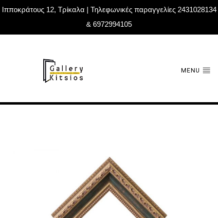
Ιπποκράτους 12, Τρίκαλα | Τηλεφωνικές παραγγελίες 2431028134
& 6972994105
MENU