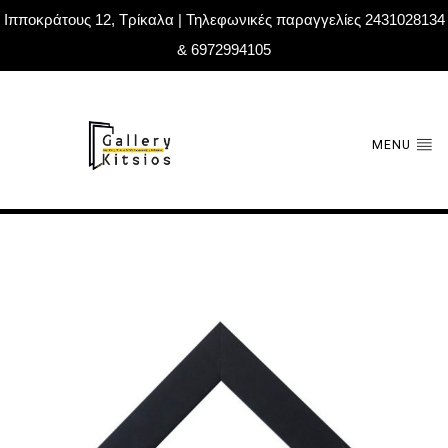
Ιπποκράτους 12, Τρίκαλα | Τηλεφωνικές παραγγελίες 2431028134
& 6972994105
MENU