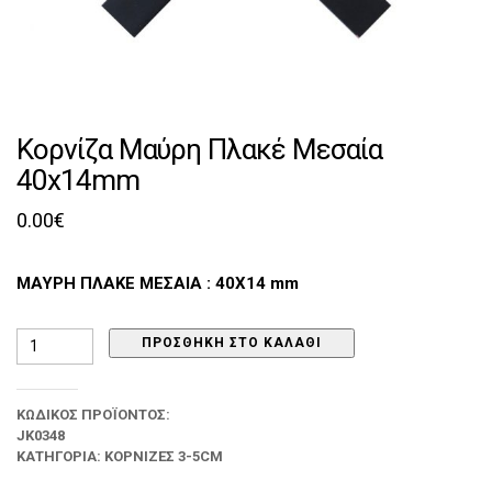
Κορνίζα Μαύρη Πλακέ Μεσαία
40x14mm
0.00
€
ΜΑΥΡΗ ΠΛΑΚΕ ΜΕΣΑΙΑ : 40Χ14 mm
Κορνίζα
ΠΡΟΣΘΉΚΗ ΣΤΟ ΚΑΛΆΘΙ
Μαύρη
Πλακέ
Μεσαία
ΚΩΔΙΚΌΣ ΠΡΟΪΌΝΤΟΣ:
40x14mm
JK0348
ποσότητα
ΚΑΤΗΓΟΡΊΑ:
ΚΟΡΝΊΖΕΣ 3-5CM