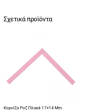
ποσότητα
Σχετικά προϊόντα
Κορνίζα Ροζ Πλακέ 17×14 Mm