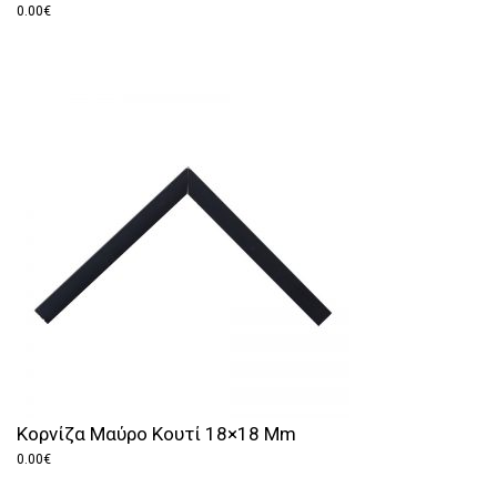
0.00
€
Κορνίζα Μαύρο Κουτί 18×18 Mm
0.00
€