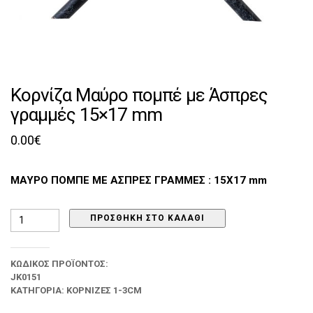
Κορνίζα Μαύρο πομπέ με Άσπρες
γραμμές 15×17 mm
0.00
€
ΜΑΥΡΟ ΠΟΜΠΕ ΜΕ ΑΣΠΡΕΣ ΓΡΑΜΜΕΣ : 15Χ17 mm
Κορνίζα
ΠΡΟΣΘΉΚΗ ΣΤΟ ΚΑΛΆΘΙ
Μαύρο
πομπέ
με
ΚΩΔΙΚΌΣ ΠΡΟΪΌΝΤΟΣ:
Άσπρες
JK0151
γραμμές
15x17
ΚΑΤΗΓΟΡΊΑ:
ΚΟΡΝΊΖΕΣ 1-3CM
mm