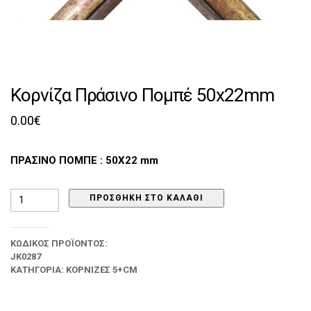
Κορνίζα Πράσινο Πομπέ 50x22mm
0.00
€
ΠΡΑΣΙΝΟ ΠΟΜΠΕ : 50Χ22 mm
Κορνίζα
ΠΡΟΣΘΉΚΗ ΣΤΟ ΚΑΛΆΘΙ
Πράσινο
Πομπέ
50x22mm
ΚΩΔΙΚΌΣ ΠΡΟΪΌΝΤΟΣ:
ποσότητα
JK0287
ΚΑΤΗΓΟΡΊΑ:
ΚΟΡΝΊΖΕΣ 5+CM