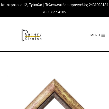
Ιπποκράτους 12, Τρίκαλα | Τηλεφωνικές παραγγελίες 2431028134
& 6972994105
MENU