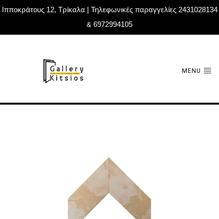
Ιπποκράτους 12, Τρίκαλα | Τηλεφωνικές παραγγελίες 2431028134
& 6972994105
MENU