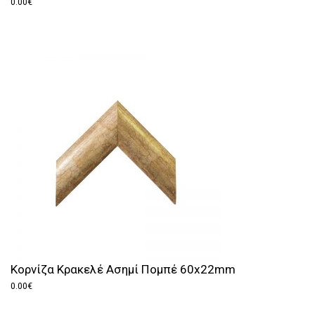
0.00
€
Κορνίζα Κρακελέ Ασημί Πομπέ 60x22mm
0.00
€