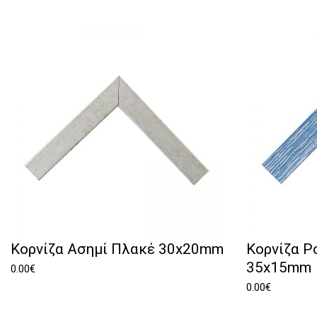
Κορνίζα Ασημί Πλακέ 30x20mm
Κορνίζα Ρ
35x15mm
0.00
€
0.00
€