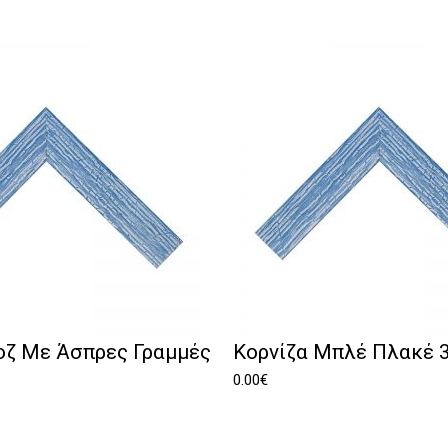
οζ Με Άσπρες Γραμμές
Κορνίζα Μπλέ Πλακέ
0.00
€