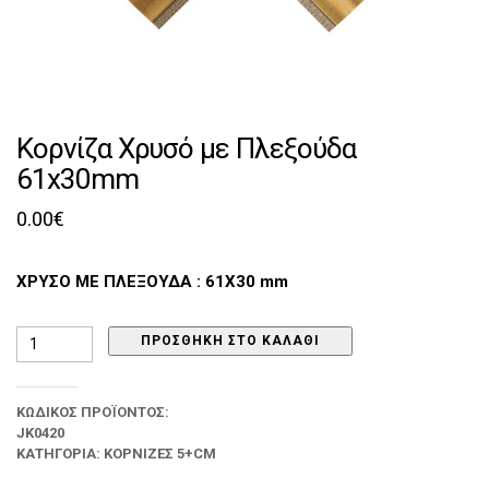
Κορνίζα Χρυσό με Πλεξούδα
61x30mm
0.00
€
ΧΡΥΣΟ ΜΕ ΠΛΕΞΟΥΔΑ : 61Χ30 mm
Κορνίζα
ΠΡΟΣΘΉΚΗ ΣΤΟ ΚΑΛΆΘΙ
Χρυσό
με
Πλεξούδα
ΚΩΔΙΚΌΣ ΠΡΟΪΌΝΤΟΣ:
61x30mm
JK0420
ποσότητα
ΚΑΤΗΓΟΡΊΑ:
ΚΟΡΝΊΖΕΣ 5+CM