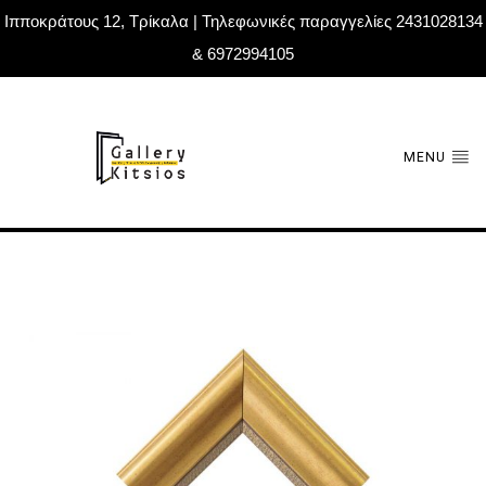
Ιπποκράτους 12, Τρίκαλα | Τηλεφωνικές παραγγελίες 2431028134
& 6972994105
MENU