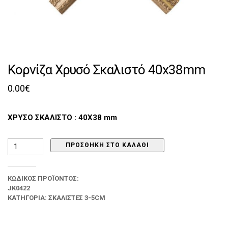
Κορνίζα Χρυσό Σκαλιστό 40x38mm
0.00
€
ΧΡΥΣΟ ΣΚΑΛΙΣΤΟ : 40Χ38 mm
Κορνίζα
ΠΡΟΣΘΉΚΗ ΣΤΟ ΚΑΛΆΘΙ
Χρυσό
Σκαλιστό
40x38mm
ΚΩΔΙΚΌΣ ΠΡΟΪΌΝΤΟΣ:
ποσότητα
JK0422
ΚΑΤΗΓΟΡΊΑ:
ΣΚΑΛΙΣΤΈΣ 3-5CM