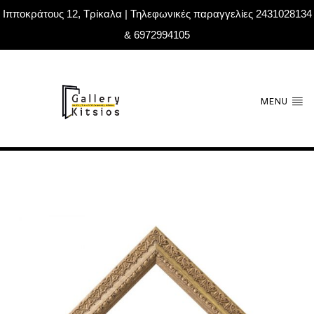
Ιπποκράτους 12, Τρίκαλα | Τηλεφωνικές παραγγελίες 2431028134
& 6972994105
MENU