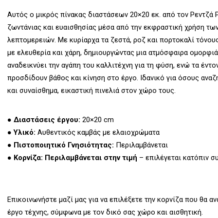
Αυτός ο μικρός πίνακας διαστάσεων 20×20 εκ. από τον Ρεντζά 
ζωντάνιας και ευαισθησίας μέσα από την εκφραστική χρήση τω
λεπτομερειών. Με κυρίαρχα τα ζεστά, ροζ και πορτοκαλί τόνου
με ελευθερία και χάρη, δημιουργώντας μια ατμόσφαιρα ομορφιά
αναδεικνύει την αγάπη του καλλιτέχνη για τη φύση, ενώ τα έντο
προσδίδουν βάθος και κίνηση στο έργο. Ιδανικό για όσους αναζ
και συναίσθημα, εικαστική πινελιά στον χώρο τους.
●
Διαστάσεις έργου:
20×20 cm
●
Υλικό:
Αυθεντικός καμβάς με ελαιοχρώματα
●
Πιστοποιητικό Γνησιότητας:
Περιλαμβάνεται
●
Κορνίζα:
Περιλαμβάνεται στην τιμή
– επιλέγεται κατόπιν συ
Επικοινωνήστε μαζί μας για να επιλέξετε την κορνίζα που θα αν
έργο τέχνης, σύμφωνα με τον δικό σας χώρο και αισθητική.