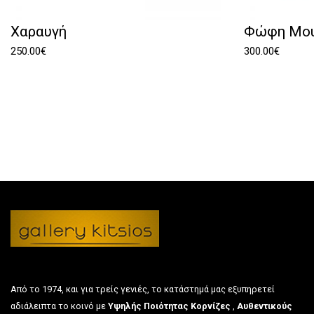
Χαραυγή
Φώφη Μου
250.00
€
300.00
€
Από το 1974, και για τρείς γενιές, το κατάστημά μας εξυπηρετεί
αδιάλειπτα το κοινό με
Υψηλής Ποιότητας Κορνίζες
,
Αυθεντικούς