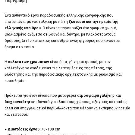
Περιγραφή
Ένα αυθεντικό έργο παραδοσιακής ελληνικής ζωγραφικής που
αποτυπώνει με νοσταλγική ματιά τη
ζεστασιά και την ηρεμία της
ελληνικής υπαίθρου
. Ο πίνακας παρουσιάζει ένα γραφικό χωριό,
φωλιασμένο ανάμεσα σε βουνά και δέντρα, με πλακόστρωτους
δρόμους, λιτές κατοικίες και ανθρώπινες φιγούρες που κινούνται
ήρεμα στο τοπίο.
Η
παλέτα των χρωμάτων
είναι ήπια, γήινη και φυσική, με τον
καλλιτέχνη να αναδεικνύει τις λεπτομέρειες της πέτρας, της
βλάστησης και της παραδοσιακής αρχιτεκτονικής με ρεαλισμό και
ευαισθησία.
Πρόκειται για έναν πίνακα που μεταφέρει
ατμόσφαιρα γαλήνης και
διαχρονικότητας
, ιδανικό για κλασικούς χώρους, εξοχικές κατοικίες,
αλλά και επαγγελματικά περιβάλλοντα που θέλουν να εκπέμπουν ηρεμία
και ζεστασιά.
●
Διαστάσεις έργου:
70×100 cm