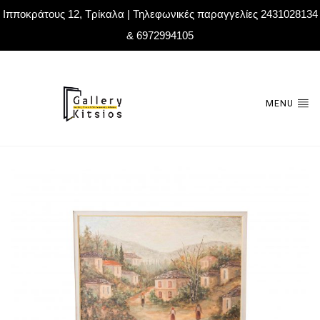
Ιπποκράτους 12, Τρίκαλα | Τηλεφωνικές παραγγελίες 2431028134
& 6972994105
MENU